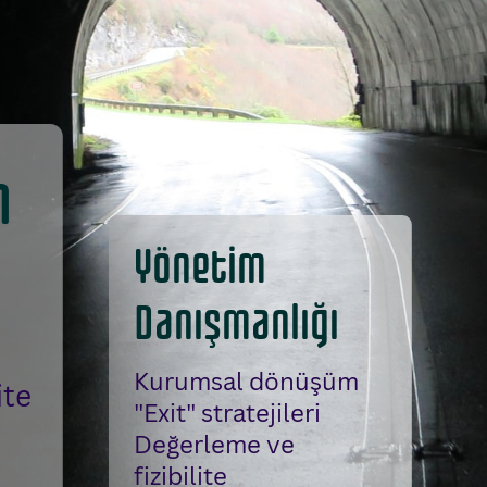
m
Yönetim
Danışmanlığı
Kurumsal dönüşüm
ite
"Exit" stratejileri
Değerleme ve
fizibilite