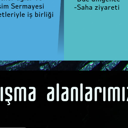
şim Sermayesi
-Saha ziyareti
etleriyle iş birliği
lışma
alanlarımı