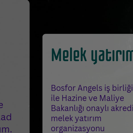
Melek yatırı
Bosfor Angels iş birliği
ile Hazine ve Maliye
e
Bakanlığı onaylı akred
aad
melek yatırım
ım.
organizasyonu