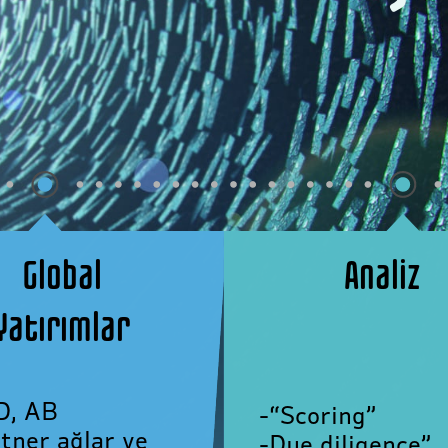
Global
Analiz
Yatırımlar
D, AB
-“Scoring”
tner ağlar ve
-Due diligence”