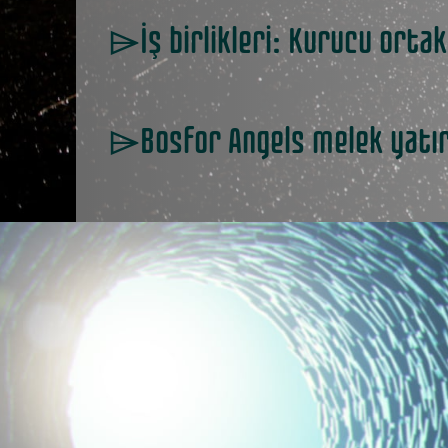
⌲İş birlikleri: Kurucu ortakl
⌲Bosfor Angels melek yatırım