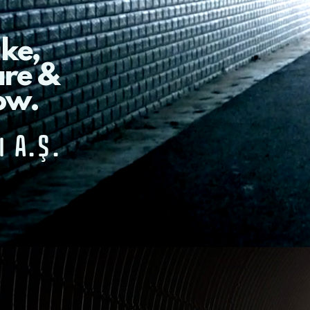
ke
,
are &
ow.
ı A.Ş.