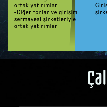
Giri
ortak yatırımlar
şirk
-Diğer fonlar ve girişim
sermayesi şirketleriyle
ortak yatırımlar
Ça