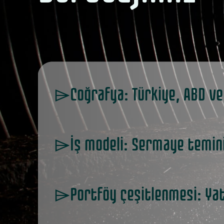
⌲Coğrafya: Türkiye, ABD ve
⌲İş modeli: Sermaye temini,
⌲Portföy çeşitlenmesi: Yatır